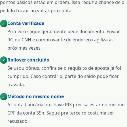
pontos básicos estão em ordem. Isso reduz a chance de o
pedido travar ou voltar pra conta.
Conta verificada
✓
Primeiro saque geralmente pede documento. Enviar
RG ou CNH e comprovante de endereço agiliza as
próximas vezes.
Rollover concluído
✓
Se usou bônus, confira se o requisito de aposta já foi
cumprido. Caso contrário, parte do saldo pode ficar
travada.
Método no mesmo nome
✓
A conta bancária ou chave PIX precisa estar no mesmo
CPF da conta 35h. Saque pra terceiro costuma ser
recusado.