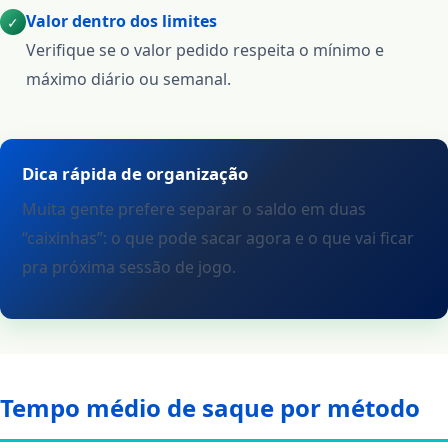
Valor dentro dos limites
✓
Verifique se o valor pedido respeita o mínimo e
máximo diário ou semanal.
Dica rápida de organização
Muita gente prefere separar o saldo em duas
“caixinhas”: o que pode sacar agora e o que vai ficar
pra próxima sessão de jogo.
Tempo médio de saque por método