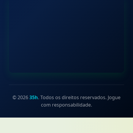
© 2026
35h
. Todos os direitos reservados. Jogue
com responsabilidade.