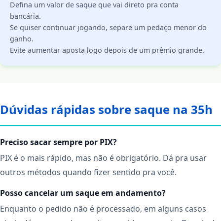
Defina um valor de saque que vai direto pra conta
bancária.
Se quiser continuar jogando, separe um pedaço menor do
ganho.
Evite aumentar aposta logo depois de um prêmio grande.
Dúvidas rápidas sobre saque na 35h
Preciso sacar sempre por PIX?
PIX é o mais rápido, mas não é obrigatório. Dá pra usar
outros métodos quando fizer sentido pra você.
Posso cancelar um saque em andamento?
Enquanto o pedido não é processado, em alguns casos