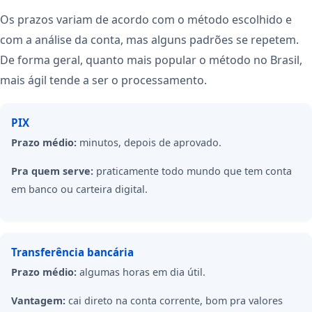
Os prazos variam de acordo com o método escolhido e
com a análise da conta, mas alguns padrões se repetem.
De forma geral, quanto mais popular o método no Brasil,
mais ágil tende a ser o processamento.
PIX
Prazo médio:
minutos, depois de aprovado.
Pra quem serve:
praticamente todo mundo que tem conta
em banco ou carteira digital.
Transferência bancária
Prazo médio:
algumas horas em dia útil.
Vantagem:
cai direto na conta corrente, bom pra valores