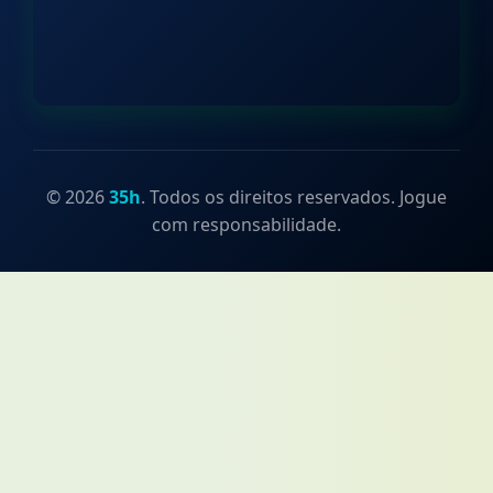
© 2026
35h
. Todos os direitos reservados. Jogue
com responsabilidade.