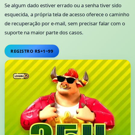
Se algum dado estiver errado ou a senha tiver sido
esquecida, a própria tela de acesso oferece o caminho
de recuperação por e‑mail, sem precisar falar com o
suporte na maior parte dos casos.
REGISTRO R$+1~99