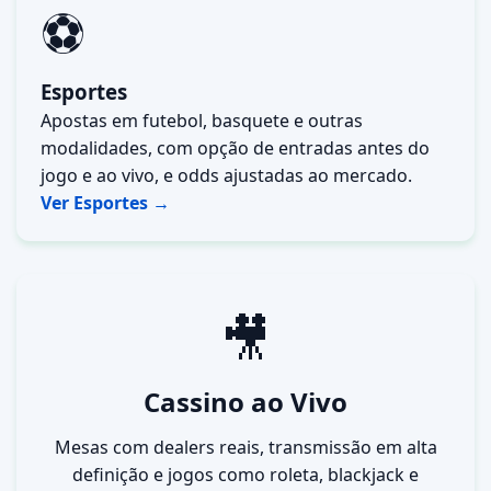
⚽
Esportes
Apostas em futebol, basquete e outras
modalidades, com opção de entradas antes do
jogo e ao vivo, e odds ajustadas ao mercado.
Ver Esportes →
🎥
Cassino ao Vivo
Mesas com dealers reais, transmissão em alta
definição e jogos como roleta, blackjack e