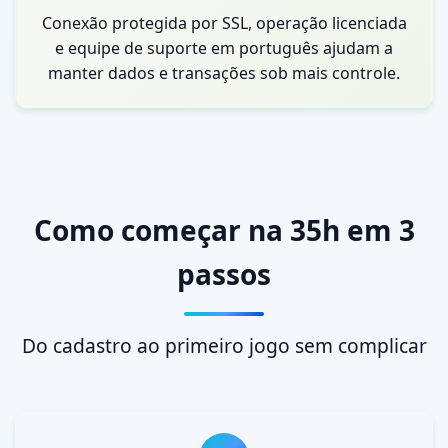
Conexão protegida por SSL, operação licenciada
e equipe de suporte em português ajudam a
manter dados e transações sob mais controle.
Como começar na 35h em 3
passos
Do cadastro ao primeiro jogo sem complicar