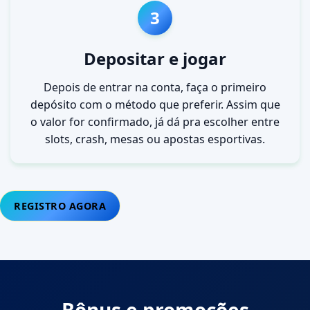
3
Depositar e jogar
Depois de entrar na conta, faça o primeiro
depósito com o método que preferir. Assim que
o valor for confirmado, já dá pra escolher entre
slots, crash, mesas ou apostas esportivas.
REGISTRO AGORA