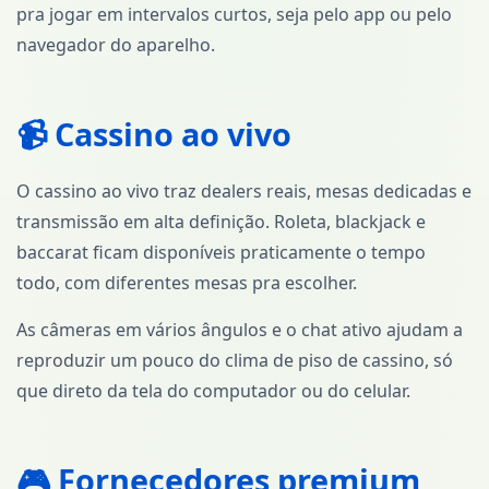
pra jogar em intervalos curtos, seja pelo app ou pelo
navegador do aparelho.
📹 Cassino ao vivo
O cassino ao vivo traz dealers reais, mesas dedicadas e
transmissão em alta definição. Roleta, blackjack e
baccarat ficam disponíveis praticamente o tempo
todo, com diferentes mesas pra escolher.
As câmeras em vários ângulos e o chat ativo ajudam a
reproduzir um pouco do clima de piso de cassino, só
que direto da tela do computador ou do celular.
🎮 Fornecedores premium