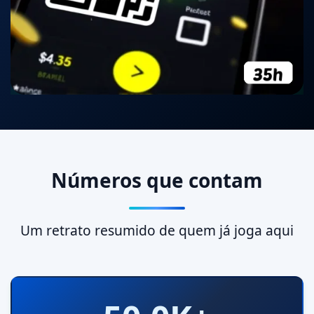
Números que contam
Um retrato resumido de quem já joga aqui