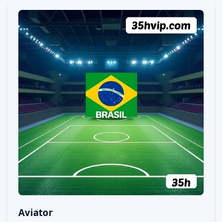
Aviator