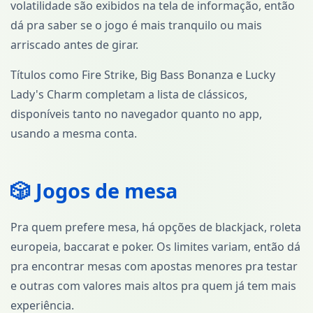
volatilidade são exibidos na tela de informação, então
dá pra saber se o jogo é mais tranquilo ou mais
arriscado antes de girar.
Títulos como Fire Strike, Big Bass Bonanza e Lucky
Lady's Charm completam a lista de clássicos,
disponíveis tanto no navegador quanto no app,
usando a mesma conta.
🎲 Jogos de mesa
Pra quem prefere mesa, há opções de blackjack, roleta
europeia, baccarat e poker. Os limites variam, então dá
pra encontrar mesas com apostas menores pra testar
e outras com valores mais altos pra quem já tem mais
experiência.