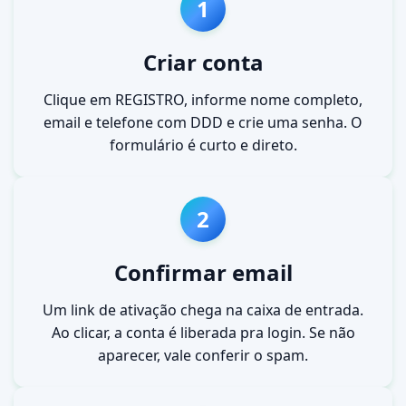
1
Criar conta
Clique em REGISTRO, informe nome completo,
email e telefone com DDD e crie uma senha. O
formulário é curto e direto.
2
Confirmar email
Um link de ativação chega na caixa de entrada.
Ao clicar, a conta é liberada pra login. Se não
aparecer, vale conferir o spam.