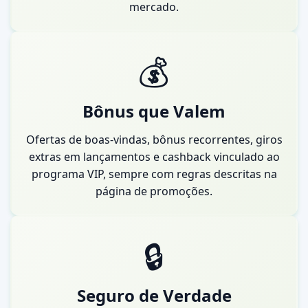
mercado.
💰
Bônus que Valem
Ofertas de boas‑vindas, bônus recorrentes, giros
extras em lançamentos e cashback vinculado ao
programa VIP, sempre com regras descritas na
página de promoções.
🔒
Seguro de Verdade