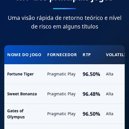
Uma visão rápida de retorno teórico e nível
de risco em alguns títulos
NOME DO JOGO
FORNECEDOR
RTP
VOLATILI
96.50%
Fortune Tiger
Pragmatic Play
Alta
96.48%
Sweet Bonanza
Pragmatic Play
Alta
Gates of
96.50%
Pragmatic Play
Alta
Olympus