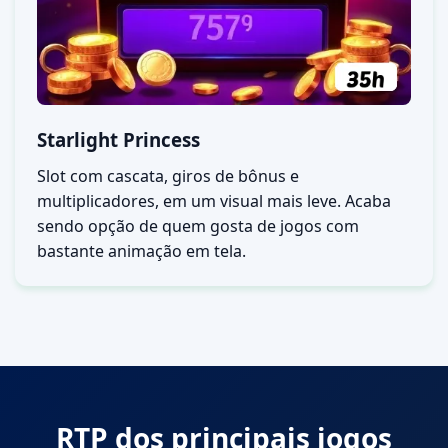
Starlight Princess
Slot com cascata, giros de bônus e
multiplicadores, em um visual mais leve. Acaba
sendo opção de quem gosta de jogos com
bastante animação em tela.
RTP dos principais jogos