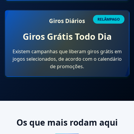
RELÂMPAGO
Giros Diários
Giros Grátis Todo Dia
Existem campanhas que liberam giros grátis em
jogos selecionados, de acordo com o calendário
de promoções.
Os que mais rodam aqui